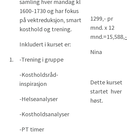
samling hver mandag kl
1600-1730 og har fokus
1299,- pr
på vektreduksjon, smart
mnd. x 12
kosthold og trening.
mnd.=15,588
,-
Inkludert i kurset er:
Nina
1.
-Trening i gruppe
-Kostholdsråd-
Dette kurset
inspirasjon
startet hver
-Helseanalyser
høst.
-Kostholdsanalyser
-PT timer